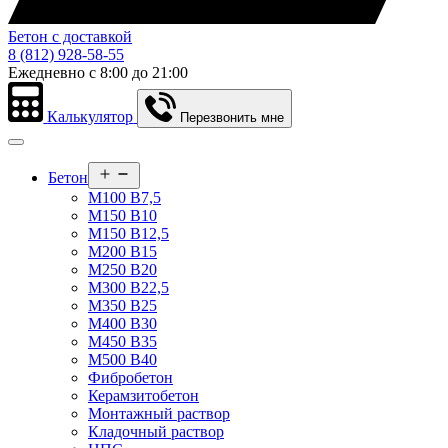
Бетон с доставкой
8 (812) 928-58-55
Ежедневно c 8:00 до 21:00
Калькулятор
Перезвонить мне
Открыть
Бетон
меню
М100 В7,5
М150 В10
М150 В12,5
М200 В15
М250 В20
М300 В22,5
М350 В25
М400 В30
М450 В35
М500 В40
Фибробетон
Керамзитобетон
Монтажный раствор
Кладочный раствор