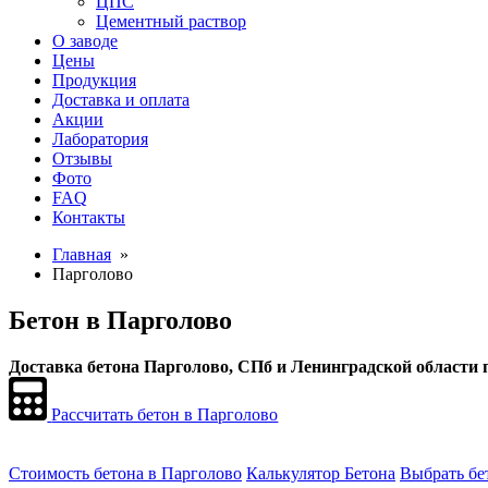
ЦПС
Цементный раствор
О заводе
Цены
Продукция
Доставка и оплата
Акции
Лаборатория
Отзывы
Фото
FAQ
Контакты
Главная
»
Парголово
Бетон в Парголово
Доставка бетона Парголово, СПб и Ленинградской области п
Рассчитать бетон в Парголово
Стоимость бетона в Парголово
Калькулятор Бетона
Выбрать бе