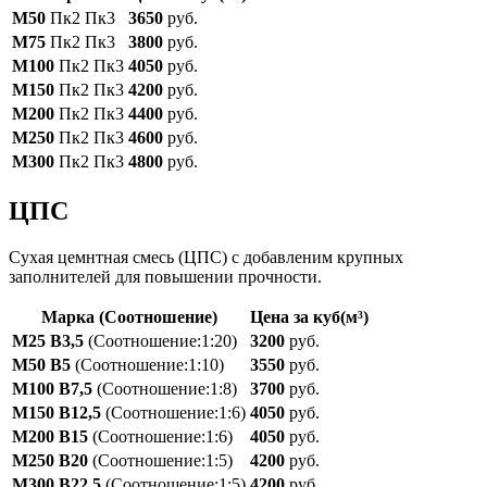
М50
Пк2 Пк3
3650
руб.
М75
Пк2 Пк3
3800
руб.
М100
Пк2 Пк3
4050
руб.
М150
Пк2 Пк3
4200
руб.
М200
Пк2 Пк3
4400
руб.
М250
Пк2 Пк3
4600
руб.
М300
Пк2 Пк3
4800
руб.
ЦПС
Сухая цемнтная смесь (ЦПС) с добавленим крупных
заполнителей для повышении прочности.
Марка
(Соотношение)
Цена за куб(м³)
M25 B3,5
(Соотношение:1:20)
3200
руб.
M50 B5
(Соотношение:1:10)
3550
руб.
M100 B7,5
(Соотношение:1:8)
3700
руб.
M150 B12,5
(Соотношение:1:6)
4050
руб.
M200 B15
(Соотношение:1:6)
4050
руб.
M250 B20
(Соотношение:1:5)
4200
руб.
M300 B22,5
(Соотношение:1:5)
4200
руб.