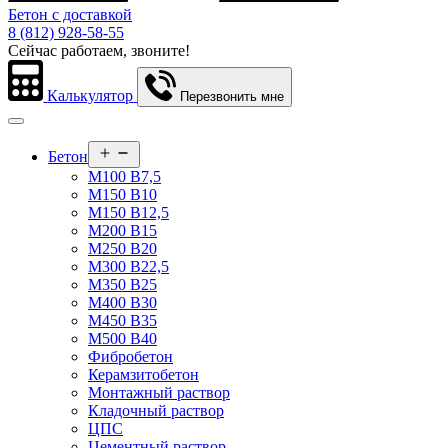
Бетон с доставкой
8 (812) 928-58-55
Сейчас работаем, звоните!
Калькулятор
Перезвонить мне
Открыть
Бетон
меню
М100 В7,5
М150 В10
М150 В12,5
М200 В15
М250 В20
М300 В22,5
М350 В25
М400 В30
М450 В35
М500 В40
Фибробетон
Керамзитобетон
Монтажный раствор
Кладочный раствор
ЦПС
Цементный раствор