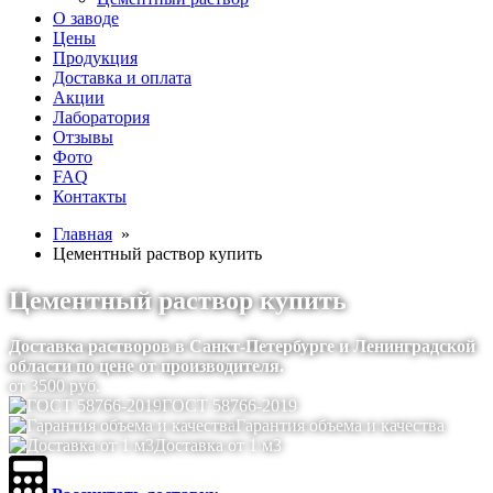
О заводе
Цены
Продукция
Доставка и оплата
Акции
Лаборатория
Отзывы
Фото
FAQ
Контакты
Главная
»
Цементный раствор купить
Цементный раствор купить
Доставка растворов в Санкт-Петербурге и Ленинградской
области по цене от производителя.
от
3500
руб.
ГОСТ 58766-2019
Гарантия объема и качества
Доставка от 1 м3