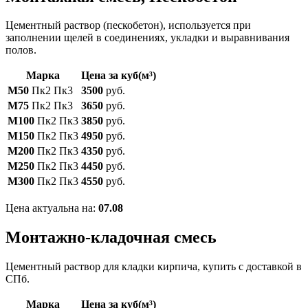
Цементный раствор (пескобетон), используется при
заполнении щелей в соединениях, укладки и выравнивания
полов.
Марка
Цена за куб(м³)
М50
Пк2 Пк3
3500
руб.
М75
Пк2 Пк3
3650
руб.
М100
Пк2 Пк3
3850
руб.
М150
Пк2 Пк3
4950
руб.
М200
Пк2 Пк3
4350
руб.
М250
Пк2 Пк3
4450
руб.
М300
Пк2 Пк3
4550
руб.
Цена актуальна на:
07.08
Монтажно-кладочная смесь
Цементный раствор для кладки кирпича, купить с доставкой в
СПб.
Марка
Цена за куб(м³)