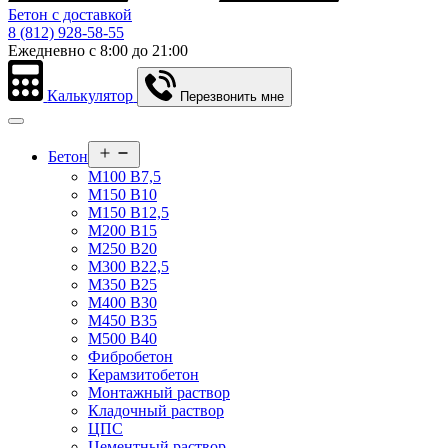
Бетон с доставкой
8 (812) 928-58-55
Ежедневно c 8:00 до 21:00
Калькулятор
Перезвонить мне
Открыть
Бетон
меню
М100 В7,5
М150 В10
М150 В12,5
М200 В15
М250 В20
М300 В22,5
М350 В25
М400 В30
М450 В35
М500 В40
Фибробетон
Керамзитобетон
Монтажный раствор
Кладочный раствор
ЦПС
Цементный раствор