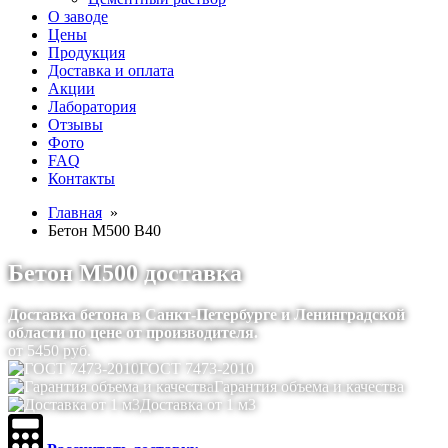
О заводе
Цены
Продукция
Доставка и оплата
Акции
Лаборатория
Отзывы
Фото
FAQ
Контакты
Главная
»
Бетон М500 В40
Бетон М500 доставка
Доставка бетона в Санкт-Петербурге и Ленинградской
области по цене от производителя.
от
5450
руб.
ГОСТ 7473-2010
Гарантия объема и качества
Доставка от 1 м3