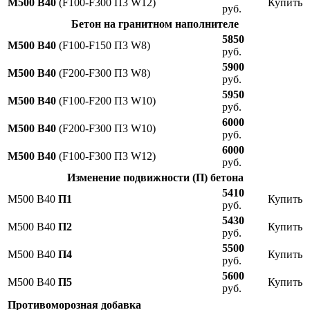
М500 В40
(F100-F300 П3 W12)
Купить
руб.
Бетон на гранитном наполнителе
5850
М500 В40
(F100-F150 П3 W8)
руб.
5900
М500 В40
(F200-F300 П3 W8)
руб.
5950
М500 В40
(F100-F200 П3 W10)
руб.
6000
М500 В40
(F200-F300 П3 W10)
руб.
6000
М500 В40
(F100-F300 П3 W12)
руб.
Изменение подвижности (П) бетона
5410
М500 В40
П1
Купить
руб.
5430
М500 В40
П2
Купить
руб.
5500
М500 В40
П4
Купить
руб.
5600
М500 В40
П5
Купить
руб.
Противоморозная добавка