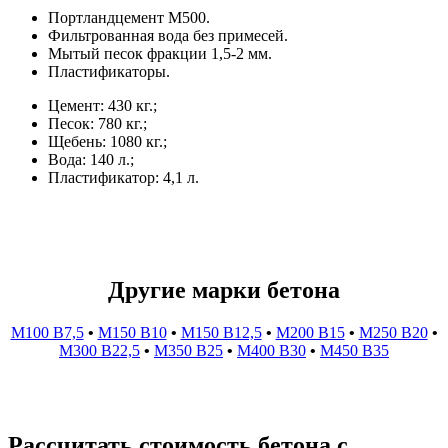
Портландцемент М500.
Фильтрованная вода без примесей.
Мытый песок фракции 1,5-2 мм.
Пластификаторы.
Цемент: 430 кг.;
Песок: 780 кг.;
Щебень: 1080 кг.;
Вода: 140 л.;
Пластификатор: 4,1 л.
Другие марки бетона
М100 В7,5
•
М150 В10
•
М150 В12,5
•
М200 В15
•
М250 В20
•
М300 В22,5
•
М350 В25
•
М400 В30
•
М450 В35
Рассчитать стоимость бетона с