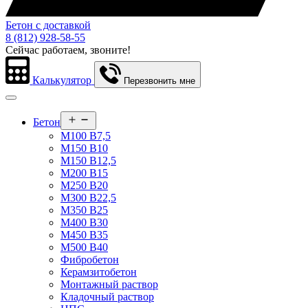
Бетон с доставкой
8 (812) 928-58-55
Сейчас работаем, звоните!
Калькулятор
Перезвонить мне
Открыть
Бетон
меню
М100 В7,5
М150 В10
М150 В12,5
М200 В15
М250 В20
М300 В22,5
М350 В25
М400 В30
М450 В35
М500 В40
Фибробетон
Керамзитобетон
Монтажный раствор
Кладочный раствор