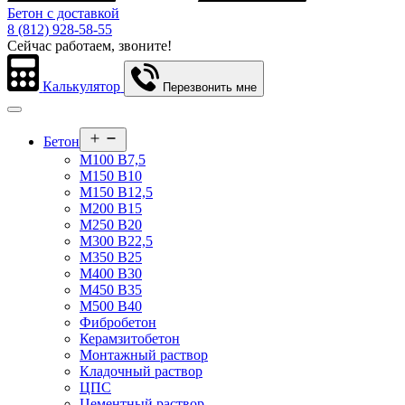
Бетон с доставкой
8 (812) 928-58-55
Сейчас работаем, звоните!
Калькулятор
Перезвонить мне
Открыть
Бетон
меню
М100 В7,5
М150 В10
М150 В12,5
М200 В15
М250 В20
М300 В22,5
М350 В25
М400 В30
М450 В35
М500 В40
Фибробетон
Керамзитобетон
Монтажный раствор
Кладочный раствор
ЦПС
Цементный раствор