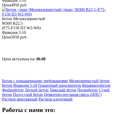
Фракция 5-10
Цена
4950 руб.
Бетон
Мелокезернистый
М300 В22,5
(F75-F150 П3 W2-W6)
Фракция 5-10
Цена
5050 руб.
Цена актуальна на:
06.08
Бетон с повышенными требованиями
Мелкозернистый бетон
Бетон Фракция 5-10
Гранитный наполнитель
Керамзитобетон
Фибробетон
Легкий бетон
Тяжелый бетон
Пескобетон
Cухой
бетон
Полусухой бетон
Цементно-песчаная смесь (ЦПС)
Раствор монтажный
Раствор кладочный
Работы с нами это: